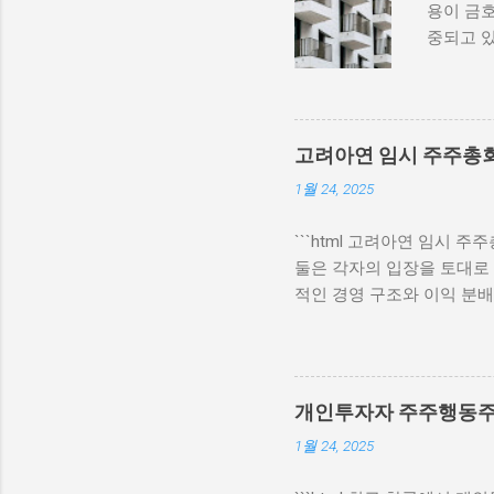
용이 금호
중되고 있
타워 서
적 시설
울의 경제
로, 다양
고려아연 임시 주주총회
시그니쳐
1월 24, 2025
지역의 
매각하기로
```html 고려아연 임시
을지로 
둘은 각자의 입장을 토대로
매각은 단
적인 경영 구조와 이익 분배
및 투자자
총회에서 영풍과 MBK파트
문에, 새
비판하며, 대안을 제시했습니
쳐타워는 
니다. 영풍·MBK파트너스
고 있는
다 투명한 기업 지배구조 구
다. 또한
개인투자자 주주행동주
총회에서 지지를 얻기 위해
능성이 높다
1월 24, 2025
에서 자신의 입장을 고수하
은 연관이 있을 것으로 보