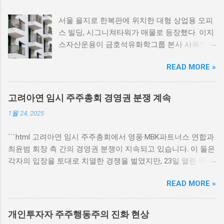
서울 을지로 한복판에 위치한 대형 상업용 오피
스 빌딩, 시그니쳐타워가 매물로 등장했다. 이지
스자산운용이 금호석유화학그룹 본사 사옥인
이 빌딩을 매각할 예정이라고 전했다. 투자은행
READ MORE »
(IB) 업계의 관심이 집중되고 있는 가운데, 향후
매각 세부 사항에 대한 전망이 주목받고 있다.
서울 을지로의 중심지, 시그니쳐타워 서울 을지
고려아연 임시 주주총회 경영권 분쟁 계속
로에 위치한 시그니쳐타워는 그 자체로 상징적
1월 24, 2025
인 상업공간이다. 이 빌딩은 갖추어진 현대적 시
설과 최상의 접근성을 자랑하며 많은 기업과 투
```html 고려아연 임시 주주총회에서 영풍·MBK파트너스 연합과
자자들의 관심을 끌어왔다. 특히, 시그니쳐타워
최윤범 회장 측 간의 경영권 분쟁이 지속되고 있습니다. 이 둘은
는 서울의 경제 중심지인 을지로에 자리잡고 있
각자의 입장을 토대로 치열한 경쟁을 벌였지만, 23일 열린 주주
어, 위치적인 장점이 매우 두드러진다. 이 건물
총회에서는 결판이 나지 않았습니다. 고려아연의 본질적인 경
은 총 20층 규모로, 다양한 상업 시설과 사무 공
READ MORE »
영 구조와 이익 분배 방식이 주요 쟁점으로 부각되고 있습니다.
간이 구성되어 있어, 그동안 금호석유화학그룹
영풍·MBK파트너스 연합의 전략 고려아연 임시 주주총회에서
의 본사로 활용되어 왔다. 시그니쳐타워는 특히
영풍과 MBK파트너스 연합은 경영권을 놓고 전략적으로 접근하
대규모 기업들 및 외국계 기업들이 사무공간으
개인투자자 주주행동주의 진화 현상
였습니다. 이들은 최 회장 일가의 순환 출자 구조를 비판하며,