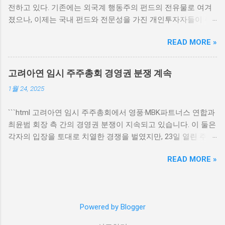
전하고 있다. 기존에는 외국계 행동주의 펀드의 전유물로 여겨
는 서울의 경제 중심지인 을지로에 자리잡고 있
졌으나, 이제는 국내 펀드와 전문성을 가진 개인투자자들이 주
어, 위치적인 장점이 매우 두드러진다. 이 건물
식 시장에서 연대하게 되었다. 이러한 변화는 주주행동주의의
은 총 20층 규모로, 다양한 상업 시설과 사무 공
READ MORE »
새로운 지평을 열어주고 있으며, 이와 관련된 다양한 사례와 동
간이 구성되어 있어, 그동안 금호석유화학그룹
향이 주목받고 있다. 개인투자자와 행동주의 펀드의 융합 개인
의 본사로 활용되어 왔다. 시그니쳐타워는 특히
투자자들이 주주행동주의 캠페인에 참여하게 되면서, 그들의
대규모 기업들 및 외국계 기업들이 사무공간으
고려아연 임시 주주총회 경영권 분쟁 계속
영향력이 커지고 있다. 과거에는 행동주의 펀드라고 하면 전문
로 많이 선택하는 장소이며, 이는 이 지역의 상
1월 24, 2025
적인 투자자나 기관 투자자들이 주도하는 경우가 많았지만, 최
업적 가치에 기여하고 있다. 현재 투자은행(IB)
근에는 개인투자자들도 이러한 활동에 적극적으로 나서고 있
업계에서는 이지스자산운용이 시그니쳐타워를
```html 고려아연 임시 주주총회에서 영풍·MBK파트너스 연합과
다. 이런 변화는 정보 기술과 소셜 미디어의 발전 덕분이다. 개
매각하기로 결정했음을 발표하였으며, 이에 따
최윤범 회장 측 간의 경영권 분쟁이 지속되고 있습니다. 이 둘은
인투자자들은 다양한 플랫폼을 통해 쉽게 정보를 얻고, 다른 투
른 투자자들의 반응이 주목되고 있다. 매각이 진
각자의 입장을 토대로 치열한 경쟁을 벌였지만, 23일 열린 주주
자자들과 소통하면서 자신의 의견을 공유할 수 있는 환경이 조
행될 경우, 을지로 지역의 부동산 시장에도 큰
총회에서는 결판이 나지 않았습니다. 고려아연의 본질적인 경
성되었다. 이로 인해 개인투자자들은 더 많은 전문성을 갖추게
영향을 미칠 것으로 예상된다. 매각을 통한 새로
READ MORE »
영 구조와 이익 분배 방식이 주요 쟁점으로 부각되고 있습니다.
되었고, 더 많은 대중의 지지를 받을 수 있는 길이 열렸다. 이러
운 기회 시그니쳐타워 매각은 단순한 부동산 거
영풍·MBK파트너스 연합의 전략 고려아연 임시 주주총회에서
한 상황은 단순히 투자자의 수가 늘어나는 것을 넘어서, 실제로
래 이상의 의미를 지닌다. 이 매각은 서울 을지
영풍과 MBK파트너스 연합은 경영권을 놓고 전략적으로 접근하
기업의 경영에 영향을 미칠 수 있는 수준에 이르게 되었다. 또
로 지역에 투자를 고려하는 기업 및 투자자에게
였습니다. 이들은 최 회장 일가의 순환 출자 구조를 비판하며,
한, 이러한 주주행동주의는 단기적인 수익을 추구하기보다는
새로운 기회를 제공할 것으로 보인다. 많은 기업
Powered by Blogger
대안을 제시했습니다. 특히, 재무 건전성과 주주 가치를 높이는
장기적인 투자 가치를 높이려는 노력으로 이어지고 있다. 개인
들이 이 지역에서 사무공간을 찾고 있기 때문에,
방법에 대해 강력한 목소리를 낸 것으로 알려졌습니다. 영풍
투자자들은 특정 기업의 주주가 되면서, 해당 기업의 가치 증진